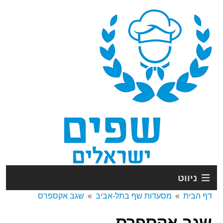
ניווט
דף הבית
מסעדות שף בתל-אביב
שגב אקספרס
שגב אקספרס