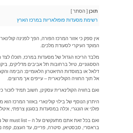
תוכן
[
הסתר
]
רשימת מסעדות פופולאריות במרכז הארץ
אין ספק כי אזור המרכז הפורה, הפך לפנינה קולינאר
המוקד העיקרי לסעודת מלכים.
מלבד הריכוז הגדול של מסעדות במרכז, תוכלו לצד הח
הססגוניים, טיול ברחובות תל אביבים מדליקים, ביק
דלאל או במוסדות התיאטרון הלאומיים: הבימה והקאמ
אל תוך החוויה הקולינארית – עייפים אך מרוצים.
ואם בחוויה הקולינארית עסקינן, חשוב תמיד לזכור כ
היתרון הנוסף של בילוי קולינארי באזור המרכז הוא מ
פולני או הונגרי, וכלה במסעדות בסגנון צרפתי, איטלקי
ואם בכל
בראסרי, סבסטיאן, סיטרה, פריים, עד העצם, קפה נואר,