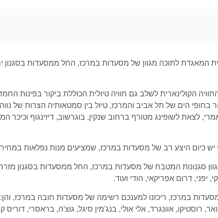
ית המאגדת לתוכה מגוון של מסעדות במרכז, החל ממסעדות בסגנון ים 
וויה הקולינארית לשלב גם חוויה טיולית הכוללת ביקור בפינות החמד 
ור בחופי הים של תל אביב והמרכז, טיול בין סמטאותיה הצרות של נוו
רי, לצאת לשופינג מטורף ברחוב שנקין, בוגרשוב, דיזינגוף וכיכר 
י יש כיום היצע רב של מסעדות במרכז, שמציעים מנות נפלאות במחירים
גוון סגנונות המטבח של מסעדות במרכז, החל ממסעדות בסגנון מזרחי, טו
, יפני, דרום אפריקאי, הודי ועוד.
 זאת אתם מתעקשים על ה – must list של מסעדות במרכז, ריכזנו למענכם רשימה של מסעדות חוב
 רוסטיקו, אוונגרד, אלי אולי, בנג'מין סיגל, גוצ'ה, בראסרי, דוריס ק