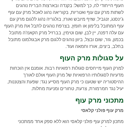
העוף הייחודי לה, כך למשל: בקנדה ובארצות הברית נוהגים
לשתות מרק עם עוף ואטריות, בקוריאה נהוג לאכול מרק עם עוף
ג'ינסנג, זנגביל, שזיף מיובש ואורז, בולגריה נהוג ללגום מרק עם
עוף המתובל בלימון או חומץ, בצרפת נוהגים לתבל את מרק העוף
עם עלה דפנה, יין לבן, שום וטימין, בברזיל מרק הקאנז'ה מתובל
בכמון, גזר, שום ובצל, ביוון נוהגים ללגום מרק אבגולמונו מתובל
בחלב, ביצים, אורז וחמאה ועוד.
על סגולות מרק העוף
למרק העוף מייחסים סגולות רפואיות רבות. אומנם אין הוכחות
מדעיות לסגולותיו הרפואיות של מרק העוף אולם לאורך
ההיסטוריה יש שטענו כי מרק העוף מסייע נגד: שפעת והצטננות,
יעיל נגד חמרמורת, צרעת, טחורים ומניעת מחלות.
מתכוני מרק עוף
מרק עוף פולני קלאסי
מתכון למרק עוף פולני קלאסי הוא ללא ספק אחד ממתכוני