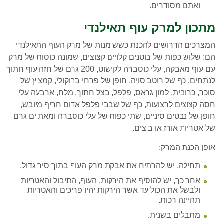
ואתם מסודרים.
מתכון למרק עוף תאילנדי
המצרכים הדרושים להכנת כשש מנות של מרק העוף התאילנדי
הם: שלוש כפות של בוטנים קלויים קצוצים, שמונה כוסות של מרק
עם עוף מאבקה, עלי כוסברה לקישוט, 200 גרם של חזה עוף חתוך
לנתחים, כף של רוטב סויה, חופן של פרחי ברוקולי, קמצוץ של
סוכר, כרובית, למון גראס, פלפל, בצל חתוך, מלח, ארבעה עלי
חסה קצוצים לרצועות, כף של שבבי פלפל אדום חריף מיובש,
חופן של נבטים סיניים, שתי כפות של עלי כוסברה ומאתיים גרם
של אטריות אורז או ביצים.
אופן הכנת המרק:
תחילה, יש להרתיח את אבקת מרק העוף בתוך סיר גדול.
אחר כך, יש להוסיף את הירקות, העוף, התיבול והאטריות
ולבשל את הכול עד אשר הירקות יהיו פריכים והאטריות
תהיינה רכות.
מתבלים בשנית.