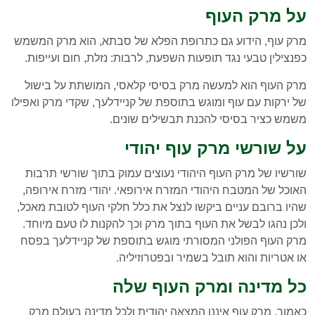
על מרק העוף
מרק עוף, הידוע גם כתרופת הפלא של סבתא, הוא מרק המשמש
כפנצילין טבעי נגד תופעות השפעת, לרבות: נזלת, חום ועייפות.
מרק העוף הוא למעשה מרק בסיסי קלאסי, המושתת על בישול
של ירקות עם עוף ומוגש בתוספת של קניידלעך, שקדי מרק ואפילו
משמש כציר בסיסי להכנת תבשילים שונים.
על שורשי מרק עוף יהודי
שורשיו של מרק העוף היהודי נעוצים עמוק בתוך שורשי תרבות
האוכל של המטבח היהודי המזרח אירופאי. יהודי מזרח אירופה,
שהיו ברובם עניים ביקשו לנצל את כלל חלקי העוף לטובת מאכל,
ולכן נהגו לבשל את העוף בתוך מרק וכך להקנות לו טעם מיוחד.
מרק העוף הפולני המסורתי מוגש בתוספת של קניידלעך בפסח
או אטריות והוא תובל בשמיר ובפטרוזיליה.
כל מדינה ומרק העוף שלה
כאמור, מרק עוף איננו המצאה יהודית ולכל מדינה בעולם מרק