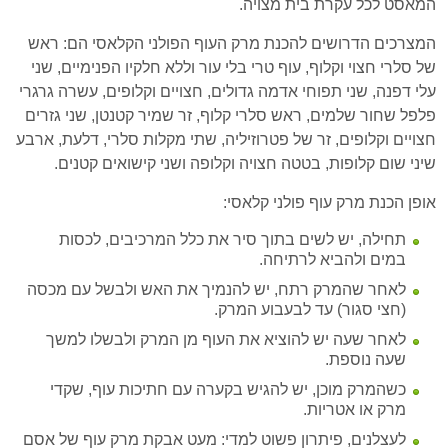
המאסט לכל עקרת בית מצויה.
המצרכים הדרושים להכנת מרק העוף הפולני הקלאסי הם: ראש
של סלרי חצוי וקלוף, עוף טרי בלי עור וללא חלקיו הפנימיים, שני
עלי דפנה, שני תפוחי אדמה גדולים, חצויים וקלופים, עשרה גרגרי
פלפל שחור שלמים, ראש סלרי קלוף, זר שמיר קטנטן, שני גזרים
חצויים וקלופים, זר של פטרוזיליה, שתי מקלות סלרי, דלעת, ארבע
שיני שום קלופות, בטטה חצויה וקלופה ושני קישואים קטנים.
אופן הכנת מרק עוף פולני קלאסי:
תחילה, יש לשים בתוך סיר את כלל המרכיבים, לכסות
במים ולהביא לרתיחה.
לאחר שהמרק רתח, יש להנמיך את האש ולבשל עם מכסה
(חצי סגור) עד לבעבוע המרק.
לאחר שעה יש להוציא את העוף מן המרק ולבשלו למשך
שעה נוספת.
כשהמרק מוכן, יש להגיש בקערה עם חתיכות עוף, שקדי
מרק או אטריות.
לעצלנים, פיתרון פשוט למדי: מעט אבקת מרק עוף של אסם