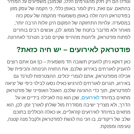
וגודלו הם רק חלק מהגורמים הללו, שכמובן משפיעים על המחיר
בהתאם. עם זאת, ניתן לומר באופן כללי, כי הקמה של עסק מזון
בפודטראק הינה זולה באופן משמעותי מהקמה של עסק כזה
במסעדה. עלויות התחזוקה של המקום הינן זולות הרבה יותר,
מאחר ולא מדובר בחנות של ממש. לכן, אנשים רבים בוחרים
לפתוח פודטראק, וליהנות מההייפ שקיים סביב הטרנד לאחרונה.
פודטראק לאירועים – יש חיה כזאת?
כאן דווקא ניתן להעניק תשובה חד משמעית – כן! אם אתם רוצים
להעניק לאורחים באירוע שלכם, את החוויה הנינוחה והכיפית של
אכילה מפודטראק, אתם לגמרי יכולים. ההצטרפות לטרנד גם
באירוע, תגרום לאורחים להרגיש כאילו נסעו לבילוי כיפי של יציאה
לפודטראק, תוך כדי החגיגה שלכם. האוכל האופייני של פודטראק
מתאים במיוחד
לאירועים
, שכן הוא נוח לאכילה בידיים או על
הדרך, ולא מצריך ישיבה מסודרת מול שולחן לאורך זמן. לכן, הוא
מתאים במיוחד לאירועים קזו'אליים, או כאלה הכוללים בתוכם
שלב של ריקודים, בו הכי נוח לגשת לפודטראק ולקבל מנה קטנה,
טעימה ומפנקת.