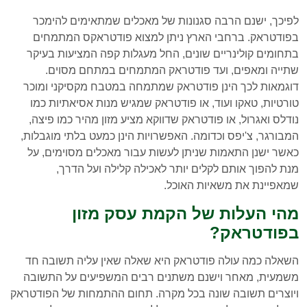
לפיכך, ישנם הרבה סגנונות של מאכלים שמתאימים להימכר
בפודטראק. ברחבי הארץ ניתן למצוא פודטראקס המתמחים
בתחומים קולינריים שונים, החל מעגלות קפה המציעות בעיקר
שתייה ומאפים, ועד פודטראק המתמחים במתחם מסוים.
דוגמאות לכך הינן פודטראק שמתמחה במטבח מקסיקני ומוכר
טורטיות, טאקו ועוד, או פודטראק שמגיש מנות אסיאתיות כמו
נודלס ואגרול, או פודטראק שדווקא מציע מזון מהיר כמו פיצה,
המבורגר, צ'יפס וכדומה. האפשרויות הינן כמעט בלתי מוגבלות,
כאשר ישנן התאמות שניתן לעשות עבור מאכלים מסוימים, על
מנת להפוך אותם לקלים יותר לאכילה קלילה ועל הדרך,
שמאפיינת את משאיות האוכל.
מהי העלות של הקמת עסק מזון
בפודטראק?
השאלה כמה עולה פודטראק היא שאלה שאין עליה תשובה חד
משמעית, מאחר וישנם משתנים רבים המשפיעים על התשובה
ויוצרים תשובה שונה בכל מקרה. תחום ההתמחות של הפודטראק