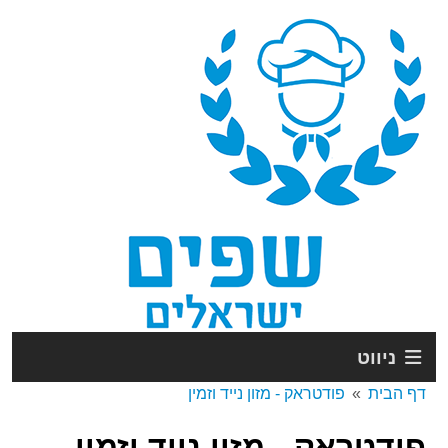
ניווט
דף הבית
פודטראק - מזון נייד וזמין
פודטראק - מזון נייד וזמין