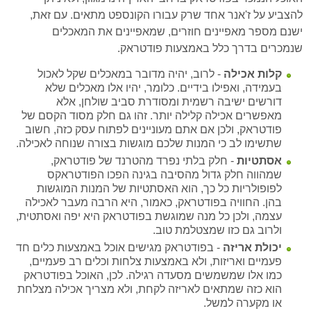
להצביע על ז'אנר אחד שרק עבורו הקונספט מתאים. עם זאת,
ישנם מספר מאפיינים חוזרים, שמאפיינים את המאכלים
שנמכרים בדרך כלל באמצעות פודטראק.
קלות אכילה
- לרוב, יהיה מדובר במאכלים שקל לאכול
בעמידה, ואפילו בידיים. כלומר, יהיו אלו מאכלים שלא
דורשים ישיבה רשמית ומסודרת סביב שולחן, אלא
מאפשרים אכילה קלילה יותר. זהו גם חלק מסוד הקסם של
פודטראק, ולכן אם אתם מעוניינים לפתוח עסק כזה, חשוב
שתשימו לב כי המנות שלכם מוגשות בצורה שנוחה לאכילה.
אסתטיות
- חלק בלתי נפרד מהטרנד של פודטראק,
שמהווה חלק גדול מהסיבה בגינה הפכו הפודטראקס
לפופולריות כל כך, הוא האסתטיות של המנות המוגשות
בהן. החוויה בפודטראק, כאמור, היא הרבה מעבר לאכילה
עצמה, ולכן כל מנה שמוגשת בפודטראק היא יפה ואסתטית,
ולרוב גם כזו שמצטלמת טוב.
יכולת אריזה
- בפודטראק מגישים אוכל באמצעות כלים חד
פעמיים ואריזות, ולא באמצעות צלחות וכלים רב פעמיים,
כמו אלו שמשמשים מסעדה רגילה. לכן, האוכל בפודטראק
הוא כזה שמתאים לאריזה לקחת, ולא מצריך אכילה מצלחת
או מקערה למשל.