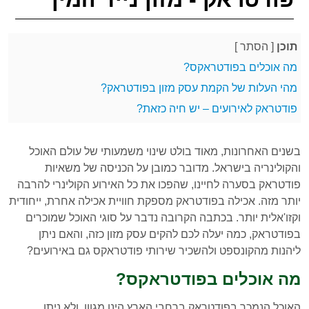
תוכן
[
הסתר
]
מה אוכלים בפודטראקס?
מהי העלות של הקמת עסק מזון בפודטראק?
פודטראק לאירועים – יש חיה כזאת?
בשנים האחרונות, מאוד בולט שינוי משמעותי של עולם האוכל
והקולינריה בישראל. מדובר כמובן על הכניסה של משאיות
פודטראק בסערה לחיינו, שהפכו את כל האירוע הקולינרי להרבה
יותר מזה. אכילה בפודטראק מספקת חוויית אכילה אחרת, ייחודית
וקזו'אלית יותר. בכתבה הקרובה נדבר על סוגי האוכל שמוכרים
בפודטראק, כמה יעלה לכם להקים עסק מזון כזה, והאם ניתן
ליהנות מהקונספט ולהשכיר שירותי פודטראקס גם באירועים?
מה אוכלים בפודטראקס?
האוכל הנמכר בפודטראק ברחבי הארץ הינו מגוון, ולא ניתן